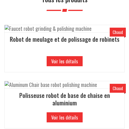
a
t
i
o
n
Chaud
Robot de meulage et de polissage de robinets
Voir les détails
Chaud
Polisseuse robot de base de chaise en
aluminium
Voir les détails