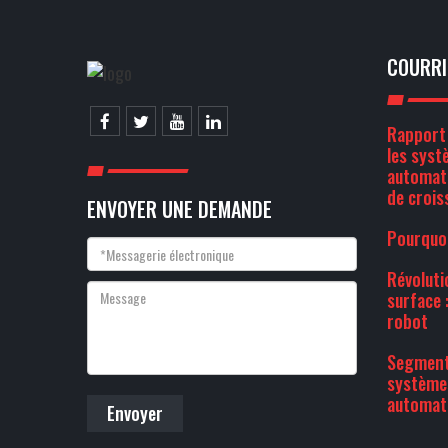
COURRI
Rapport 
les syst
automati
de crois
ENVOYER UNE DEMANDE
Pourquoi
Révoluti
surface :
robot
Segment
systèmes
automat
Envoyer